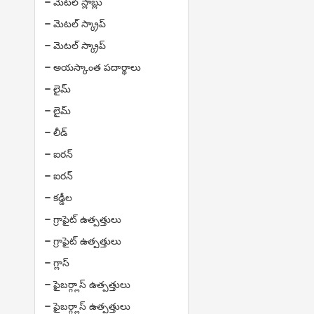
మెటల్ స్లాబ్లు
మెటల్ స్క్రాప్
మెటల్ స్క్రాప్
అయస్కాంత పదార్థాలు
లైమ్
లైమ్
లీడ్
ఐరన్
ఐరన్
కడ్డీల
గ్రాఫైట్ ఉత్పత్తులు
గ్రాఫైట్ ఉత్పత్తులు
గ్లాస్
ఫైబర్గ్లాస్ ఉత్పత్తులు
ఫైబర్గ్లాస్ ఉత్పత్తులు