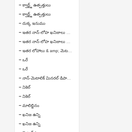
క్వార్ట్జ్ ఉత్పత్తులు
క్వార్ట్జ్ ఉత్పత్తులు
దుక్క ఇనుము
ఇతర నాన్-లోహ ఖనిజాలు & amp; ఉత్పత్తులు
ఇతర నాన్-లోహ ఖనిజాలు & amp; ఉత్పత్తులు
ఇతర లోహాలు & amp; మెటల్ ఉత్పత్తులు
ఒరే
ఒరే
నాన్-మెటాలిక్ మినరల్ డిపాజిట్
నికెల్
నికెల్
మాలిబ్డినం
ఖనిజ ఉన్ని
ఖనిజ ఉన్ని