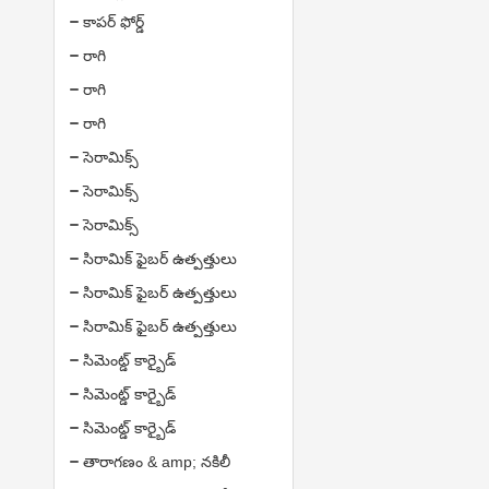
కాపర్ ఫోర్డ్
రాగి
రాగి
రాగి
సెరామిక్స్
సెరామిక్స్
సెరామిక్స్
సిరామిక్ ఫైబర్ ఉత్పత్తులు
సిరామిక్ ఫైబర్ ఉత్పత్తులు
సిరామిక్ ఫైబర్ ఉత్పత్తులు
సిమెంట్డ్ కార్బైడ్
సిమెంట్డ్ కార్బైడ్
సిమెంట్డ్ కార్బైడ్
తారాగణం & amp; నకిలీ