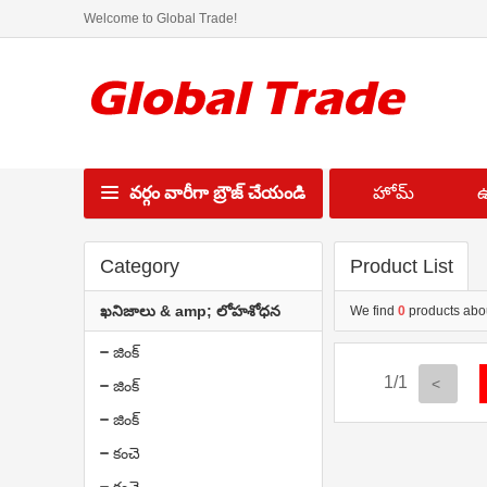
Welcome to Global Trade!
వర్గం వారీగా బ్రౌజ్ చేయండి
హోమ్
ఉ
Category
Product List
ఖనిజాలు & amp; లోహశోధన
We find
0
products abo
జింక్
1/1
జింక్
జింక్
కంచె