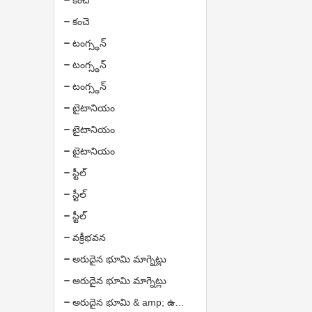
కంచె
కంచె
టంగ్స్థన్
టంగ్స్థన్
టంగ్స్థన్
టైటానియం
టైటానియం
టైటానియం
స్టీల్
స్టీల్
స్టీల్
వక్రీభవన
అరుదైన భూమి మాగ్నెట్లు
అరుదైన భూమి మాగ్నెట్లు
అరుదైన భూమి & amp; ఉత్పత్తులు