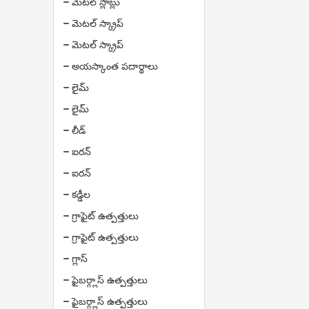
మెటల్ స్లాబ్లు
మెటల్ స్క్రాప్
మెటల్ స్క్రాప్
అయస్కాంత పదార్థాలు
లైమ్
లైమ్
లీడ్
ఐరన్
ఐరన్
కడ్డీల
గ్రాఫైట్ ఉత్పత్తులు
గ్రాఫైట్ ఉత్పత్తులు
గ్లాస్
ఫైబర్గ్లాస్ ఉత్పత్తులు
ఫైబర్గ్లాస్ ఉత్పత్తులు