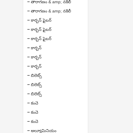
తారాగణం & amp; నకిలీ
తారాగణం & amp; నకిలీ
కార్బన్ ఫైబర్
కార్బన్ ఫైబర్
కార్బన్ ఫైబర్
కార్బన్
కార్బన్
కార్బన్
బిలెట్స్
బిలెట్స్
బిలెట్స్
కంచె
కంచె
కంచె
అల్యూమినియం