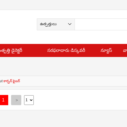
త్పత్తి డైరెక్టరీ
సరఫరాదారు డిస్కవరీ
న్యూస్
వ
ut
కార్బన్ ఫైబర్
1