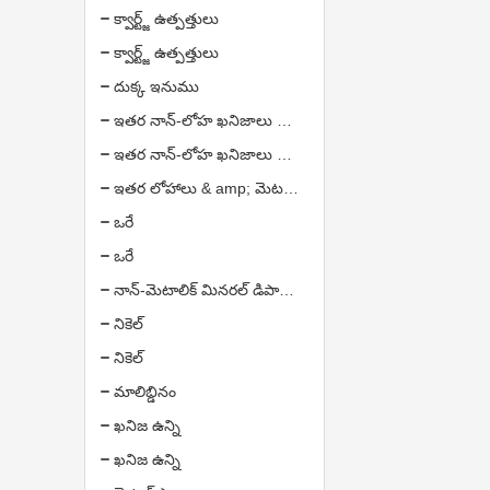
క్వార్ట్జ్ ఉత్పత్తులు
క్వార్ట్జ్ ఉత్పత్తులు
దుక్క ఇనుము
ఇతర నాన్-లోహ ఖనిజాలు & amp; ఉత్పత్తులు
ఇతర నాన్-లోహ ఖనిజాలు & amp; ఉత్పత్తులు
ఇతర లోహాలు & amp; మెటల్ ఉత్పత్తులు
ఒరే
ఒరే
నాన్-మెటాలిక్ మినరల్ డిపాజిట్
నికెల్
నికెల్
మాలిబ్డినం
ఖనిజ ఉన్ని
ఖనిజ ఉన్ని