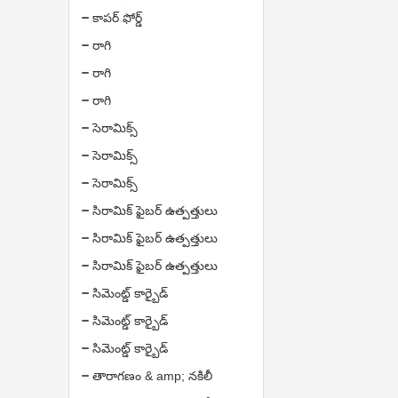
కాపర్ ఫోర్డ్
రాగి
రాగి
రాగి
సెరామిక్స్
సెరామిక్స్
సెరామిక్స్
సిరామిక్ ఫైబర్ ఉత్పత్తులు
సిరామిక్ ఫైబర్ ఉత్పత్తులు
సిరామిక్ ఫైబర్ ఉత్పత్తులు
సిమెంట్డ్ కార్బైడ్
సిమెంట్డ్ కార్బైడ్
సిమెంట్డ్ కార్బైడ్
తారాగణం & amp; నకిలీ