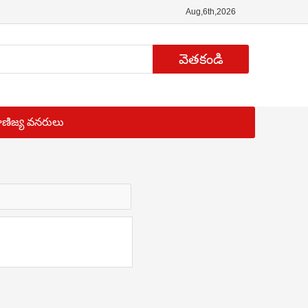
Aug,6th,2026
వెతకండి
ాణిజ్య వనరులు