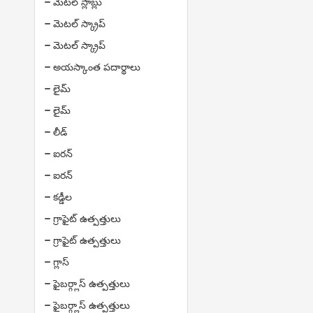
మెటల్ స్లాబ్లు
మెటల్ స్క్రాప్
మెటల్ స్క్రాప్
అయస్కాంత పదార్థాలు
లైమ్
లైమ్
లీడ్
ఐరన్
ఐరన్
కడ్డీల
గ్రాఫైట్ ఉత్పత్తులు
గ్రాఫైట్ ఉత్పత్తులు
గ్లాస్
ఫైబర్గ్లాస్ ఉత్పత్తులు
ఫైబర్గ్లాస్ ఉత్పత్తులు