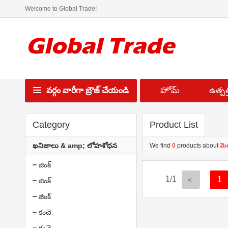
Welcome to Global Trade!
వర్గం వారీగా బ్రౌజ్ చేయండి
హోమ్
ఉత్పత్త
Category
Product List
ఖనిజాలు & amp; లోహశోధన
We find
0
products about
మెట
జింక్
1/1
1
జింక్
జింక్
కంచె