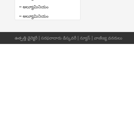
అల్యూమినియం
అల్యూమినియం
|
|
|
ఉత్పత్తి డైరెక్టరీ
సరఫరాదారు డిస్కవరీ
న్యూస్
వాణిజ్య వనరులు