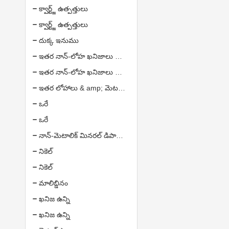
క్వార్ట్జ్ ఉత్పత్తులు
క్వార్ట్జ్ ఉత్పత్తులు
దుక్క ఇనుము
ఇతర నాన్-లోహ ఖనిజాలు & amp; ఉత్పత్తులు
ఇతర నాన్-లోహ ఖనిజాలు & amp; ఉత్పత్తులు
ఇతర లోహాలు & amp; మెటల్ ఉత్పత్తులు
ఒరే
ఒరే
నాన్-మెటాలిక్ మినరల్ డిపాజిట్
నికెల్
నికెల్
మాలిబ్డినం
ఖనిజ ఉన్ని
ఖనిజ ఉన్ని