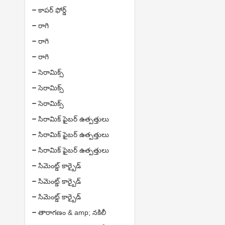
కాపర్ ఫోర్డ్
రాగి
రాగి
రాగి
సెరామిక్స్
సెరామిక్స్
సెరామిక్స్
సిరామిక్ ఫైబర్ ఉత్పత్తులు
సిరామిక్ ఫైబర్ ఉత్పత్తులు
సిరామిక్ ఫైబర్ ఉత్పత్తులు
సిమెంట్డ్ కార్బైడ్
సిమెంట్డ్ కార్బైడ్
సిమెంట్డ్ కార్బైడ్
తారాగణం & amp; నకిలీ