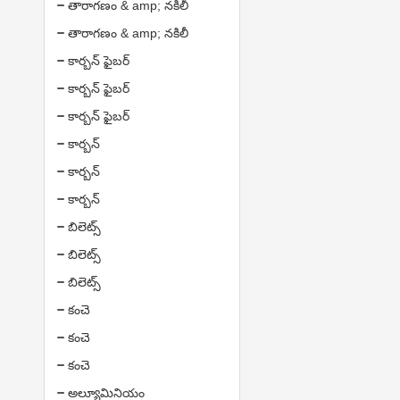
తారాగణం & amp; నకిలీ
తారాగణం & amp; నకిలీ
కార్బన్ ఫైబర్
కార్బన్ ఫైబర్
కార్బన్ ఫైబర్
కార్బన్
కార్బన్
కార్బన్
బిలెట్స్
బిలెట్స్
బిలెట్స్
కంచె
కంచె
కంచె
అల్యూమినియం