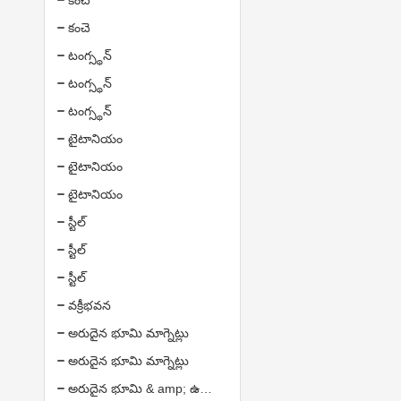
కంచె
కంచె
టంగ్స్థన్
టంగ్స్థన్
టంగ్స్థన్
టైటానియం
టైటానియం
టైటానియం
స్టీల్
స్టీల్
స్టీల్
వక్రీభవన
అరుదైన భూమి మాగ్నెట్లు
అరుదైన భూమి మాగ్నెట్లు
అరుదైన భూమి & amp; ఉత్పత్తులు