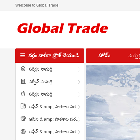
Welcome to Global Trade!
వర్గం వారీగా బ్రౌజ్ చేయండి
హోమ్
ఉత్పత్త
సర్వీస్ సామగ్రి
సర్వీస్ సామగ్రి
సర్వీస్ సామగ్రి
ఆఫీస్ & amp; పాఠశాల సరఫరా
ఆఫీస్ & amp; పాఠశాల సరఫరా
ఆఫీస్ & amp; పాఠశాల సరఫరా