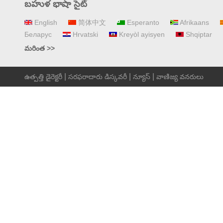
బహుళ భాషా సైట్
English
简体中文
Esperanto
Afrikaans
Беларус
Hrvatski
Kreyòl ayisyen
Shqiptar
మరింత >>
|
|
|
ఉత్పత్తి డైరెక్టరీ
సరఫరాదారు డిస్కవరీ
న్యూస్
వాణిజ్య వనరులు