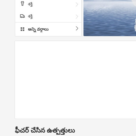
శక్తి
శక్తి
అన్ని వర్గాలు
ఫీచర్ చేసిన ఉత్పత్తులు