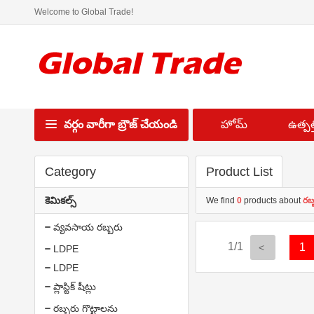
Welcome to Global Trade!
వర్గం వారీగా బ్రౌజ్ చేయండి
హోమ్
ఉత్పత్త
Category
Product List
కెమికల్స్
We find
0
products about
రబ్
వ్యవసాయ రబ్బరు
1/1
1
LDPE
LDPE
ప్లాస్టిక్ షీట్లు
రబ్బరు గొట్టాలను