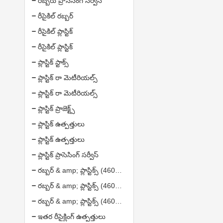
రబ్బరు ప్రోసెసింగ్ సర్వీస్
రీసైకిల్ రబ్బర్
రీసైకిల్ ప్లాస్టిక్
రీసైకిల్ ప్లాస్టిక్
ప్లాస్టిక్ స్టాక్స్
ప్లాస్టిక్ రా మెటీరియల్స్
ప్లాస్టిక్ రా మెటీరియల్స్
ప్లాస్టిక్ ప్రాజెక్ట్స్
ప్లాస్టిక్ ఉత్పత్తులు
ప్లాస్టిక్ ఉత్పత్తులు
ప్లాస్టిక్ ప్రాసెసింగ్ సర్వీస్
రబ్బర్ & amp; ప్లాస్టిక్స్ (4608372)
రబ్బర్ & amp; ప్లాస్టిక్స్ (4608372)
రబ్బర్ & amp; ప్లాస్టిక్స్ (4608372)
ఇతర రీసైక్లింగ్ ఉత్పత్తులు