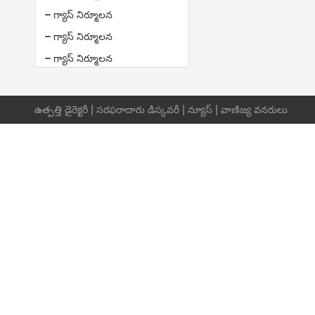
గ్యాస్ నిర్మూలన
గ్యాస్ నిర్మూలన
గ్యాస్ నిర్మూలన
|
|
|
ఉత్పత్తి డైరెక్టరీ
సరఫరాదారు డిస్కవరీ
న్యూస్
వాణిజ్య వనరులు