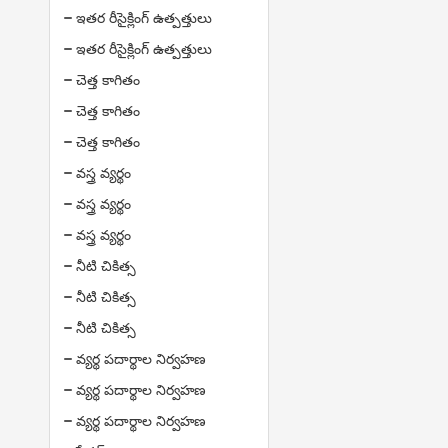
ఇతర రీసైక్లింగ్ ఉత్పత్తులు
ఇతర రీసైక్లింగ్ ఉత్పత్తులు
చెత్త కాగితం
చెత్త కాగితం
చెత్త కాగితం
వస్త్ర వ్యర్థం
వస్త్ర వ్యర్థం
వస్త్ర వ్యర్థం
నీటి చికిత్స
నీటి చికిత్స
నీటి చికిత్స
వ్యర్థ పదార్థాల నిర్వహణ
వ్యర్థ పదార్థాల నిర్వహణ
వ్యర్థ పదార్థాల నిర్వహణ