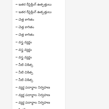
ఇతర రీసైక్లింగ్ ఉత్పత్తులు
ఇతర రీసైక్లింగ్ ఉత్పత్తులు
చెత్త కాగితం
చెత్త కాగితం
చెత్త కాగితం
వస్త్ర వ్యర్థం
వస్త్ర వ్యర్థం
వస్త్ర వ్యర్థం
నీటి చికిత్స
నీటి చికిత్స
నీటి చికిత్స
వ్యర్థ పదార్థాల నిర్వహణ
వ్యర్థ పదార్థాల నిర్వహణ
వ్యర్థ పదార్థాల నిర్వహణ