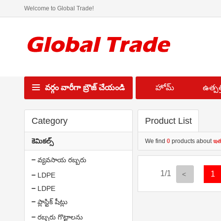
Welcome to Global Trade!
వర్గం వారీగా బ్రౌజ్ చేయండి
హోమ్
ఉత్పత్త
Category
Product List
కెమికల్స్
We find
0
products about
ఇత
వ్యవసాయ రబ్బరు
1/1
1
LDPE
LDPE
ప్లాస్టిక్ షీట్లు
రబ్బరు గొట్టాలను