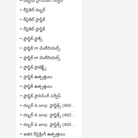
రబ్బరు ప్రోసెసింగ్ సర్వీస్
రీసైకిల్ రబ్బర్
రీసైకిల్ ప్లాస్టిక్
రీసైకిల్ ప్లాస్టిక్
ప్లాస్టిక్ స్టాక్స్
ప్లాస్టిక్ రా మెటీరియల్స్
ప్లాస్టిక్ రా మెటీరియల్స్
ప్లాస్టిక్ ప్రాజెక్ట్స్
ప్లాస్టిక్ ఉత్పత్తులు
ప్లాస్టిక్ ఉత్పత్తులు
ప్లాస్టిక్ ప్రాసెసింగ్ సర్వీస్
రబ్బర్ & amp; ప్లాస్టిక్స్ (4608372)
రబ్బర్ & amp; ప్లాస్టిక్స్ (4608372)
రబ్బర్ & amp; ప్లాస్టిక్స్ (4608372)
ఇతర రీసైక్లింగ్ ఉత్పత్తులు