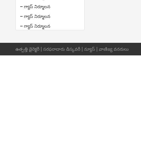
గ్యాస్ నిర్మూలన
గ్యాస్ నిర్మూలన
గ్యాస్ నిర్మూలన
|
|
|
ఉత్పత్తి డైరెక్టరీ
సరఫరాదారు డిస్కవరీ
న్యూస్
వాణిజ్య వనరులు