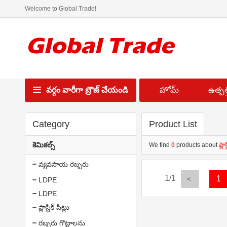
Welcome to Global Trade!
వర్గం వారీగా బ్రౌజ్ చేయండి
హోమ్
ఉత్పత్త
Category
Product List
కెమికల్స్
We find
0
products about
ప్లాస
వ్యవసాయ రబ్బరు
1/1
1
LDPE
LDPE
ప్లాస్టిక్ షీట్లు
రబ్బరు గొట్టాలను