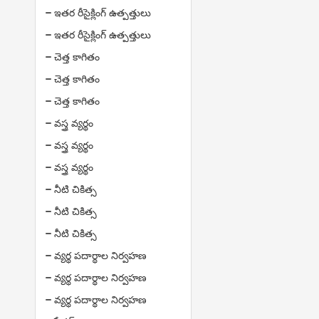
ఇతర రీసైక్లింగ్ ఉత్పత్తులు
ఇతర రీసైక్లింగ్ ఉత్పత్తులు
చెత్త కాగితం
చెత్త కాగితం
చెత్త కాగితం
వస్త్ర వ్యర్థం
వస్త్ర వ్యర్థం
వస్త్ర వ్యర్థం
నీటి చికిత్స
నీటి చికిత్స
నీటి చికిత్స
వ్యర్థ పదార్థాల నిర్వహణ
వ్యర్థ పదార్థాల నిర్వహణ
వ్యర్థ పదార్థాల నిర్వహణ