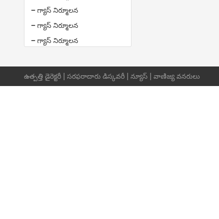
గ్యాస్ నిర్మూలన
గ్యాస్ నిర్మూలన
గ్యాస్ నిర్మూలన
|
|
|
ఉత్పత్తి డైరెక్టరీ
సరఫరాదారు డిస్కవరీ
న్యూస్
వాణిజ్య వనరులు