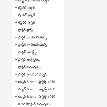
రబ్బరు ప్రోసెసింగ్ సర్వీస్
రీసైకిల్ రబ్బర్
రీసైకిల్ ప్లాస్టిక్
రీసైకిల్ ప్లాస్టిక్
ప్లాస్టిక్ స్టాక్స్
ప్లాస్టిక్ రా మెటీరియల్స్
ప్లాస్టిక్ రా మెటీరియల్స్
ప్లాస్టిక్ ప్రాజెక్ట్స్
ప్లాస్టిక్ ఉత్పత్తులు
ప్లాస్టిక్ ఉత్పత్తులు
ప్లాస్టిక్ ప్రాసెసింగ్ సర్వీస్
రబ్బర్ & amp; ప్లాస్టిక్స్ (4608372)
రబ్బర్ & amp; ప్లాస్టిక్స్ (4608372)
రబ్బర్ & amp; ప్లాస్టిక్స్ (4608372)
ఇతర రీసైక్లింగ్ ఉత్పత్తులు