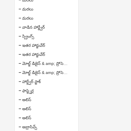
మరలు
మరలు
మరలు
వాడిన హార్డ్వేర్
స్ప్రింగ్స్
ఇతర హార్డువేర్
ఇతర హార్డువేర్
మోల్డ్ డిజైన్ & amp; ప్రోసెసింగ్ సర్వీసెస్
మోల్డ్ డిజైన్ & amp; ప్రోసెసింగ్ సర్వీసెస్
హార్డ్వేర్ స్టాక్
ఫాస్ట్నెర్ల
అలిస్
అలిస్
అలిస్
అబ్రాసివ్స్