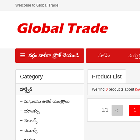
Welcome to Global Trade!
వర్గం వారీగా బ్రౌజ్ చేయండి
హోమ్
ఉత్పత్త
Category
Product List
హార్డ్వేర్
We find
0
products about
మ
దుస్తులను ఉతికే యంత్రాలు
1/1
1
యాంకర్స్
నెయిల్స్
నెయిల్స్