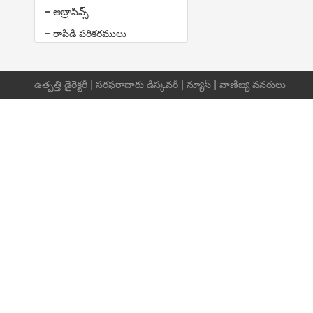
అబ్రాసివ్స్
రాపిడి పరికరములు
|
|
|
ఉత్పత్తి డైరెక్టరీ
సరఫరాదారు డిస్కవరీ
న్యూస్
వాణిజ్య వనరులు